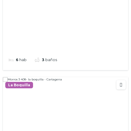
6
hab
3
baños
La Boquilla