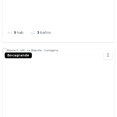
5
hab
3
baños
Bocagrande