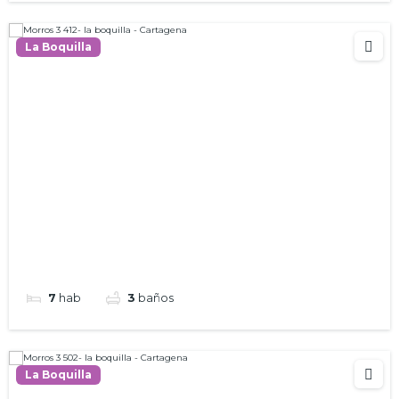
La Boquilla
7
hab
3
baños
La Boquilla