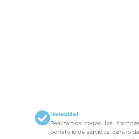
con la finalidad de que el hués
provecho en su inversión, den
transparencia, solidez y calid
través de nuestra cultura de
cumplimiento y satisfacció
empleados.
Honestidad
Realizamos todos los tramite
portafolio de servicios, dentro 