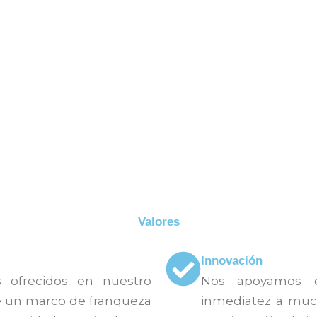
ped obtenga el mejor
en el mercado y el port
tro de un marco de
huéspedes
ad que fomentamos a
 servicio para dar
n a los huésped y
Valores
Innovación
s ofrecidos en nuestro
Nos apoyamos e
de un marco de franqueza
inmediatez a much