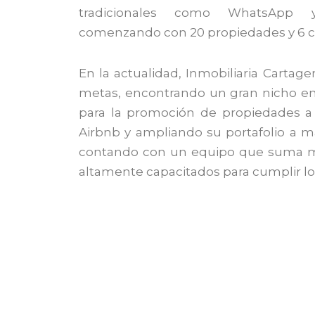
tradicionales como WhatsApp y
comenzando con 20 propiedades y 6 c
En la actualidad, Inmobiliaria Cartag
metas, encontrando un gran nicho en 
para la promoción de propiedades a 
Airbnb y ampliando su portafolio a m
contando con un equipo que suma m
altamente capacitados para cumplir lo
Misión
Somos una organización compr
servicios inmobiliarios de ex
en
INMOBILIARIA CARTAGENA RE