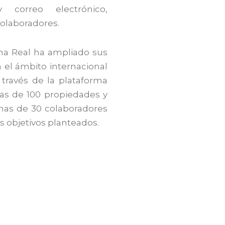
 correo electrónico,
olaboradores.
ena Real ha ampliado sus
el ámbito internacional
través de la plataforma
as de 100 propiedades y
as de 30 colaboradores
s objetivos planteados.
Visión
ometida en brindar
Consolidar a la org
celencia y calidad
REAL S.A.S como líder 
AL S.A.S;
Todo ello
reconocida por ser la m