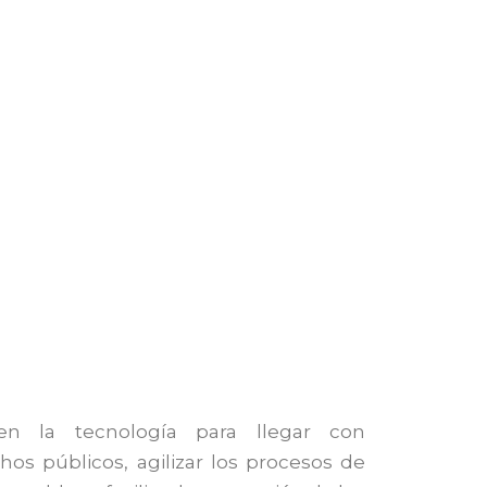
afolio de servicios ofrecidos a nuestros
n la tecnología para llegar con
os públicos, agilizar los procesos de