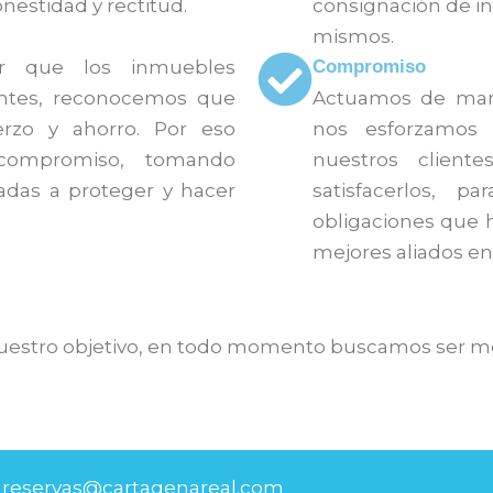
nestidad y rectitud.
consignación de in
mismos.
or que los inmuebles
Compromiso
entes, reconocemos que
Actuamos de mane
uerzo y ahorro. Por eso
nos esforzamos 
compromiso, tomando
nuestros clien
adas a proteger y hacer
satisfacerlos, p
obligaciones que 
mejores aliados en 
estro objetivo, en todo momento buscamos ser mejo
reservas@cartagenareal.com