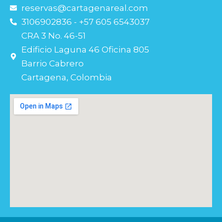
reservas@cartagenareal.com
3106902836 - +57 605 6543037
CRA 3 No. 46-51
Edificio Laguna 46 Oficina 805
Barrio Cabrero
Cartagena, Colombia